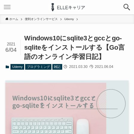
ホーム
便利オンラインサービス
Udemy
Windows10にsqlite3とgccとgo-
2021
sqliteをインストールする【Go言
6/04
語のオンライン学習日記】
2021.03.30
2021.06.04
Udemy
プログラミング
雑記