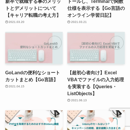
新卒で就職する事のメリッ
トールし、Terminalで関数
トとデメリットについて
仕様を表示する【Go言語の
【キャリア転職の考え方】
オンライン学習日記】
2021.03.20
2021.03.21
GoLandの便利なショート
【超初心者向け】Excel
カットまとめ【Go言語】
VBAでファイルの入力処理
を実装する【Queries・
2021.04.15
ListObjects】
2021.06.13