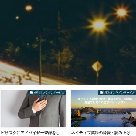
便利オンラインサービス
便利オンラインサービス
イザー登録をし
ネイティブ英語の音読・読み上げ
GoLandの便